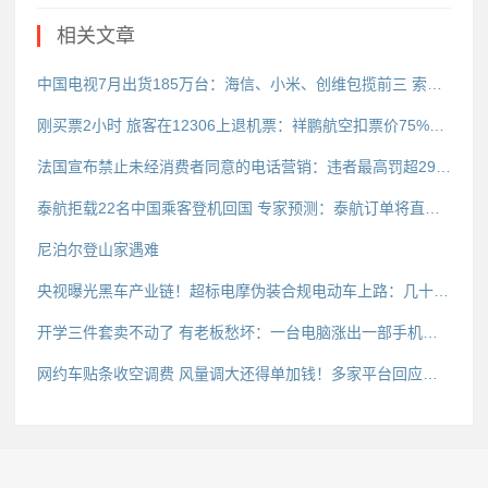
相关文章
中国电视7月出货185万台：海信、小米、创维包揽前三 索尼等外资垫底
刚买票2小时 旅客在12306上退机票：祥鹏航空扣票价75%深圳航空全退
法国宣布禁止未经消费者同意的电话营销：违者最高罚超290万
泰航拒载22名中国乘客登机回国 专家预测：泰航订单将直接受损
尼泊尔登山家遇难
央视曝光黑车产业链！超标电摩伪装合规电动车上路：几十元假牌想瞒天过海
开学三件套卖不动了 有老板愁坏：一台电脑涨出一部手机的钱
网约车贴条收空调费 风量调大还得单加钱！多家平台回应：不允许