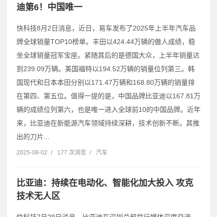
迪第6！中国唯一
快科技8月2日消息，近日，易车发布了2025年上半年汽车品
牌全球销量TOP10榜单。丰田以424.44万辆的傲人成绩，稳
坐全球销量冠军宝座。紧随其后的是德国大众，上半年销量达
到239.09万辆。美国福特以194.52万辆的销量位列第三。韩
国现代和日本本田分别以171.47万辆和168.80万辆的销量排
在第四、第五位。值得一提的是，中国品牌比亚迪以167.81万
辆的成绩位列第六，也是唯一进入全球前10的中国品牌。近年
来，比亚迪在新能源汽车领域持续深耕，技术创新不断。其推
出的刀片...
2025-08-02
/
177 次浏览
/
汽车
比亚迪：持续在电动化、智能化加大投入 攻克
技术无人区