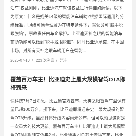
泊车”权益刚刚，比亚迪汽车就该权益进行详细的解读，以下
为原文：什么是媲美L4级的智能泊车辅助?根据国际通用的分
级标准，L4级可简单理解为在特定条件下，驾驶员可“脱手脱
眼脱脑”，事故责任由车企承担。比亚迪天神之眼的智能泊车
辅助功能可以做到“脱手脱眼脱脑”，同时比亚迪承诺：在中国
市场，对所有天神之眼车辆用户在智能...
2025-07-10
/
223 次浏览
/
汽车
覆盖百万车主！比亚迪史上最大规模智驾OTA即
将到来
快科技7月7日消息，比亚迪官方宣布，天神之眼智驾车型保有
量已超100万台。接下来，比亚迪即将迎来史上最大规模的智
驾OTA升级，虽然具体升级内容尚未公布，但可以预见这将是
一次重大的技术更新。覆盖百万车主！比亚迪史上最大规模智
驾OTA即将到来今年2月，比亚迪集团总裁王传福宣布，比亚