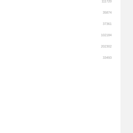
111720
35874
37361
102184
202302
33493