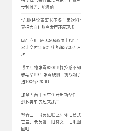
特斯拉也要有主动悬架了！最新
专利曝光：能提前
“东鹏特饮董事长不喝自家饮料”
真相大白！张雪发声还原现场
国产商用飞机C909商运十周年：
累计交付186架 载客超3700万人
次
博主吐槽张雪820RR操控感不如
雅马哈R9！张雪硬刚：挑战输了
送100台820RR
加拿大向中国车企开出新条件：
想多卖车 先过来建厂
爷青回！《英雄联盟》怀旧模式
官宣：老英雄、旧符文、旧地图
回归