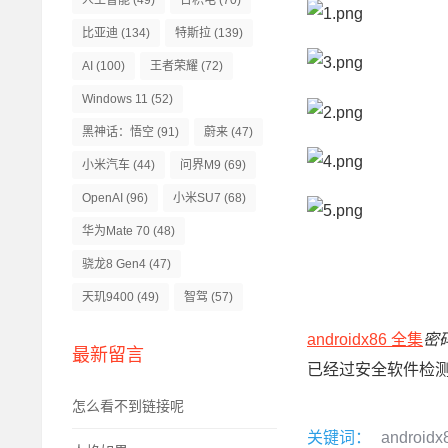
人工智能
(49)
台积电
(70)
比亚迪
(134)
特斯拉
(139)
AI
(100)
王者荣耀
(72)
Windows 11
(52)
黑神话：悟空
(91)
蔚来
(47)
小米汽车
(44)
问界M9
(69)
OpenAI
(96)
小米SU7
(68)
华为Mate 70
(48)
骁龙8 Gen4
(47)
天玑9400
(49)
智驾
(57)
androidx86 全集
密码
最新留言
已经过安全软件检
怎么看不到链接呢
关键词：
android