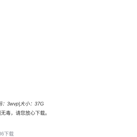
：3wvp
|
大小：37G
测无毒，请您放心下载。
x86下载