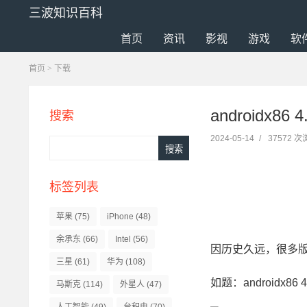
三波知识百科
首页
资讯
影视
游戏
软
首页
>
下载
androidx86
搜索
2024-05-14
/
37572 
标签列表
苹果
(75)
iPhone
(48)
余承东
(66)
Intel
(56)
因历史久远，很多
三星
(61)
华为
(108)
如题：androidx
马斯克
(114)
外星人
(47)