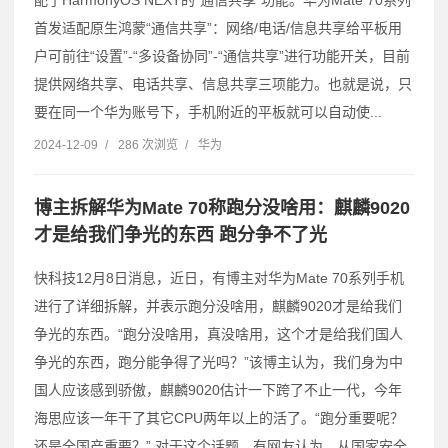
配了HarmonyOS NEXT的“通信共享”功能。华为Mate 70系列
首发适配原生鸿蒙“通信共享”：网络/电话/信息共享给平板用
户可前往“设置”-“多设备协同”-“通信共享”进行功能开关，目前
提供网络共享、电话共享、信息共享三项能力。也就是说，只
要在同一个华为账号下，手机附近的平板就可以自动使...
2024-12-09
/
286 次浏览
/
华为
博主拆解华为Mate 70称跑分没啥用：麒麟9020
才是给我们争光的东西 跑分争不了光
快科技12月8日消息，近日，有博主对华为Mate 70系列手机
进行了详细拆解，并表示跑分没啥用，麒麟9020才是给我们
争光的东西。“跑分没啥用，真没啥用，这个才是给我们国人
争光的东西，跑分能争得了光吗？”该博主认为，我们身为中
国人应该感到骄傲，麒麟9020估计一下跨了不止一代，今年
海思应该一年干了其它CPU两年以上的活了。“跑分重要呢？
还是全国产重要？” 对于这个话题，有网友认为，从国家安全