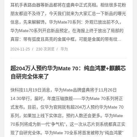
耳机手表路由器等新品都将在盛典中正式亮相。相信很多花粉
朋友都迫不及待了，今天我们就来为大家汇总一下新品的曝光
信息，先来解解馋。华为Mate70系列：外观已放出前不久，
华为Mate70系列开启新品预定，在海报上终于放出了局部的
真容：带有弧度且高亮的金属中框，可能是金属的带有纹...
2024-11-25
/
230 次浏览
/
华为
超204万人预约华为Mate 70：纯血鸿蒙+麒麟芯
自研完全体来了
快科技11月19日消息，华为Mate品牌盛典将于11月26日
14:30举行，届时，年度压轴旗舰——华为Mate 70系列将正
式发布。目前，仅华为官网就有超204万人预约华为Mate 70
系列，如果加上线下实体店，预约人数还会更多。华为Mate
70系列将成为新一代“争气机”，这一次从芯片到系统都真正实
现了自研完全体。华为Mate 70全系将首发被称为“纯血鸿蒙”