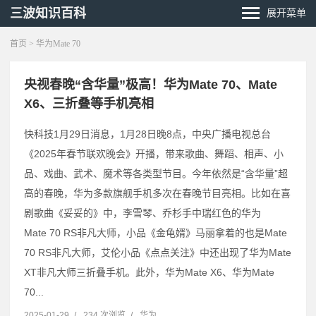
三波知识百科
展开菜单
首页
> 华为Mate 70
央视春晚“含华量”极高！华为Mate 70、Mate
X6、三折叠等手机亮相
快科技1月29日消息，1月28日晚8点，中央广播电视总台
《2025年春节联欢晚会》开播，带来歌曲、舞蹈、相声、小
品、戏曲、武术、魔术等各类型节目。今年依然是“含华量”超
高的春晚，华为多款旗舰手机多次在春晚节目亮相。比如在喜
剧歌曲《妥妥的》中，李雪琴、乔杉手中瑞红色的华为
Mate 70 RS非凡大师，小品《金龟婿》马丽拿着的也是Mate
70 RS非凡大师，艾伦小品《点点关注》中还出现了华为Mate
XT非凡大师三折叠手机。此外，华为Mate X6、华为Mate
70...
2025-01-29
/
234 次浏览
/
华为