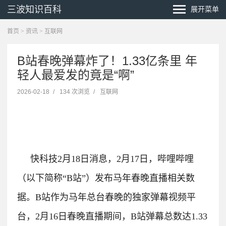
三波知识百科
展开菜单
首页
>
资讯
>
互联网
B站春晚弹幕炸了！1.33亿条里 年
轻人最爱发的竟是“啊”
2026-02-18
/
134 次浏览
/
互联网
快科技2月18日消息，2月17日，哔哩哔哩
（以下简称“B站”）发布马年春晚直播相关数
据。
B站作为马年总台春晚的独家弹幕视频平
台，2月16日春晚直播期间，B站弹幕总数达1.33