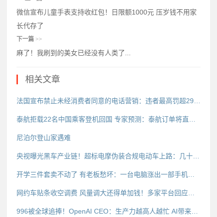
微信宣布儿童手表支持收红包！日限额1000元 压岁钱不用家
长代存了
下一篇
>>
麻了！我刷到的美女已经没有人类了...
相关文章
法国宣布禁止未经消费者同意的电话营销：违者最高罚超290万
泰航拒载22名中国乘客登机回国 专家预测：泰航订单将直接受损
尼泊尔登山家遇难
央视曝光黑车产业链！超标电摩伪装合规电动车上路：几十元假牌想瞒天过海
开学三件套卖不动了 有老板愁坏：一台电脑涨出一部手机的钱
网约车贴条收空调费 风量调大还得单加钱！多家平台回应：不允许
996被全球追捧！OpenAI CEO：生产力越高人越忙 AI带来4天工作制别想了