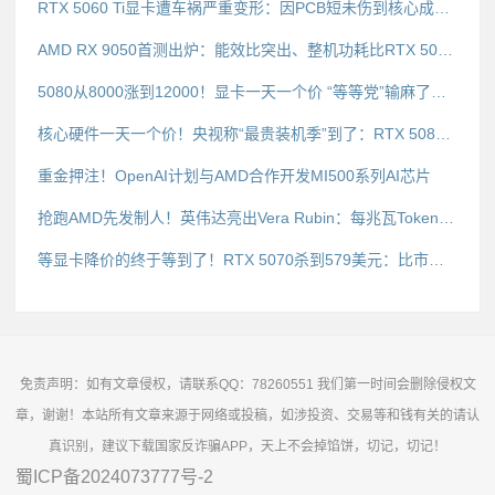
RTX 5060 Ti显卡遭车祸严重变形：因PCB短未伤到核心成功修复
AMD RX 9050首测出炉：能效比突出、整机功耗比RTX 5050低35W
5080从8000涨到12000！显卡一天一个价 “等等党”输麻了：存储、CPU等也都在涨价
核心硬件一天一个价！央视称“最贵装机季”到了：RTX 5080飙至12000元
重金押注！OpenAI计划与AMD合作开发MI500系列AI芯片
抢跑AMD先发制人！英伟达亮出Vera Rubin：每兆瓦Token吞暴涨10倍
等显卡降价的终于等到了！RTX 5070杀到579美元：比市场价便宜70刀
免责声明：如有文章侵权，请联系QQ：78260551 我们第一时间会删除侵权文
章，谢谢！本站所有文章来源于网络或投稿，如涉投资、交易等和钱有关的请认
真识别，建议下载国家反诈骗APP，天上不会掉馅饼，切记，切记！
蜀ICP备2024073777号-2