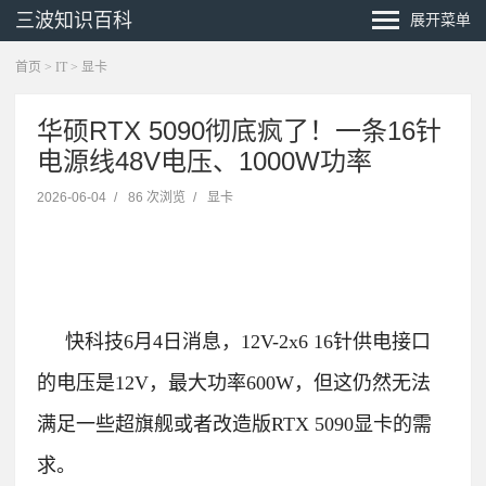
三波知识百科
展开菜单
首页
>
IT
>
显卡
华硕RTX 5090彻底疯了！一条16针
电源线48V电压、1000W功率
2026-06-04
/
86 次浏览
/
显卡
快科技6月4日消息，12V-2x6 16针供电接口
的电压是12V，最大功率600W，但这仍然无法
满足一些超旗舰或者改造版RTX 5090显卡的需
求。