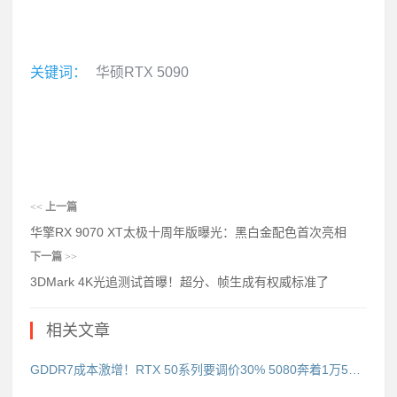
关键词：
华硕RTX 5090
<<
上一篇
华擎RX 9070 XT太极十周年版曝光：黑白金配色首次亮相
下一篇
>>
3DMark 4K光追测试首曝！超分、帧生成有权威标准了
相关文章
GDDR7成本激增！RTX 50系列要调价30% 5080奔着1万5去了