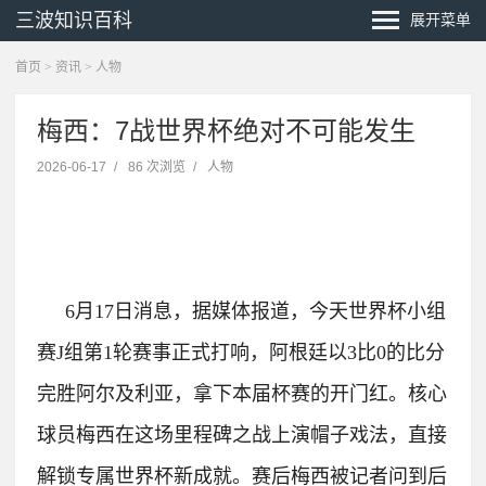
三波知识百科
展开菜单
首页
>
资讯
>
人物
梅西：7战世界杯绝对不可能发生
2026-06-17
/
86 次浏览
/
人物
6月17日消息，据媒体报道，今天世界杯小组
赛J组第1轮赛事正式打响，阿根廷以3比0的比分
完胜阿尔及利亚，拿下本届杯赛的开门红。核心
球员梅西在这场里程碑之战上演帽子戏法，直接
解锁专属世界杯新成就。
赛后梅西被记者问到后