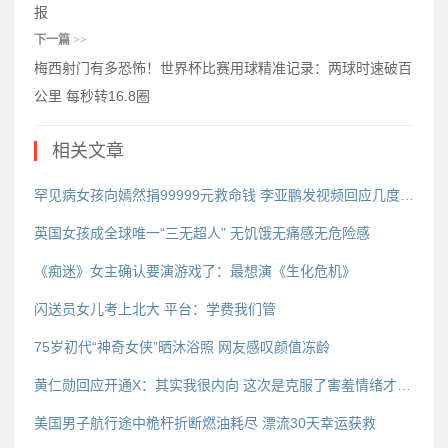
报
下一篇
>>
梅西射门有多恐怖！世界杯比赛用球精准记录：两球时速破百
公里 每秒转16.8圈
相关文章
罕见病女孩向嫣然捐99999元救命钱 李亚鹏发视频回应几度哽咽
英国女孩成全球唯一“三无超人” 无饥饿无痛感无危险感
《痴迷》女主确认要演游戏了：最想演《生化危机》
闪送员女儿考上北大 平台：学费我们管
75岁初代“神奇女侠”晒沐浴照 网友感叹颜值冻龄
黄仁勋回应开通X：其实我很内向 这次是克服了害羞情绪才发帖
美国男子航行途中桅杆折断燃油耗尽 漂流30天幸运获救