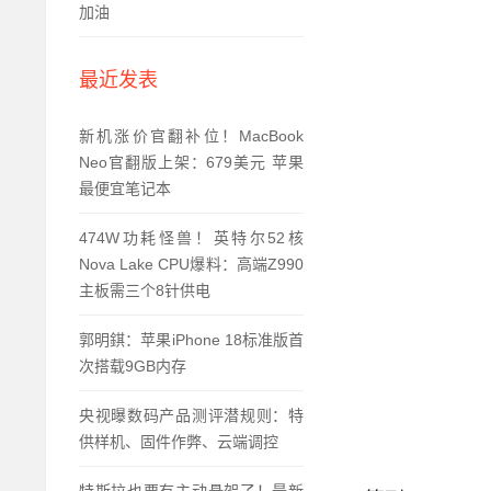
加油
最近发表
新机涨价官翻补位！MacBook
Neo官翻版上架：679美元 苹果
最便宜笔记本
474W功耗怪兽！英特尔52核
Nova Lake CPU爆料：高端Z990
主板需三个8针供电
郭明錤：苹果iPhone 18标准版首
次搭载9GB内存
央视曝数码产品测评潜规则：特
供样机、固件作弊、云端调控