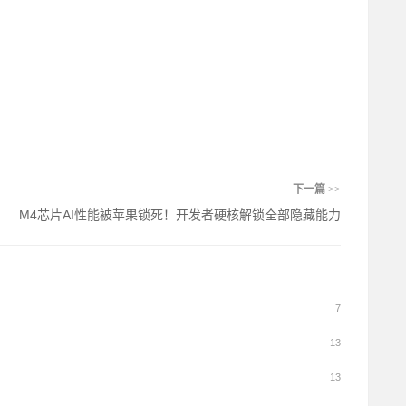
下一篇
>>
M4芯片AI性能被苹果锁死！开发者硬核解锁全部隐藏能力
7
13
13