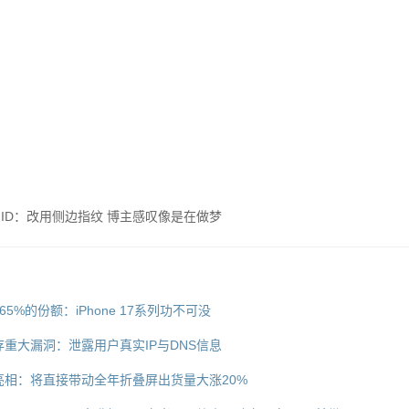
消Face ID：改用侧边指纹 博主感叹像是在做梦
%的份额：iPhone 17系列功不可没
能存重大漏洞：泄露用户真实IP与DNS信息
a 9月亮相：将直接带动全年折叠屏出货量大涨20%