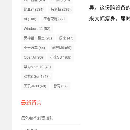
人工智能
(49)
台积电
(70)
异。
这份跨设备的设
比亚迪
(134)
特斯拉
(139)
来大幅瘦身，届时适
AI
(100)
王者荣耀
(72)
Windows 11
(52)
黑神话：悟空
(91)
蔚来
(47)
小米汽车
(44)
问界M9
(69)
OpenAI
(96)
小米SU7
(68)
华为Mate 70
(48)
骁龙8 Gen4
(47)
天玑9400
(49)
智驾
(57)
最新留言
怎么看不到链接呢