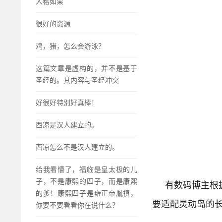
人格如果
很好的资源
鸡，猪，怎么会游泳？
这篇文章是虚构的，并不是基于
圣经的。其内容与圣经冲突
好很好特别好真棒！
西凉是汉人建立的。
西凉怎么不是汉人建立的。
给我看懵了，福临是皇太极的儿
子，不是康熙的四子，而是康熙
有数码博主根据
的爹！康熙四子是雍正帝胤禛，
要适配灵动岛的
你要不要看看你在说什么？