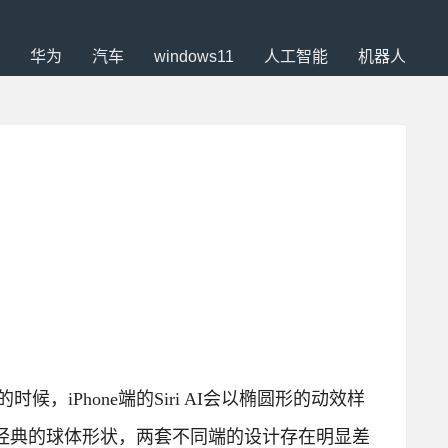
华为
汽车
windows11
人工智能
机器人
时候，iPhone端的Siri AI会以椭圆形的动效样
用了更经典的球体形状，两套不同端的设计存在明显差