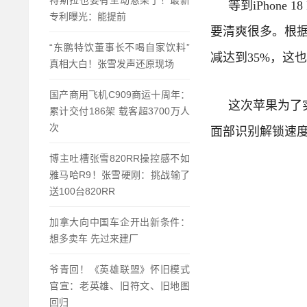
特斯拉也要有主动悬架了！最新
等到iPhon
专利曝光：能提前
要清爽很多。
根据
“东鹏特饮董事长不喝自家饮料”
减达到35%，这也
真相大白！张雪发声还原现场
国产商用飞机C909商运十周年：
这次苹果为了
累计交付186架 载客超3700万人
次
面部识别解锁速
博主吐槽张雪820RR操控感不如
雅马哈R9！张雪硬刚：挑战输了
送100台820RR
加拿大向中国车企开出新条件：
想多卖车 先过来建厂
爷青回！《英雄联盟》怀旧模式
官宣：老英雄、旧符文、旧地图
回归