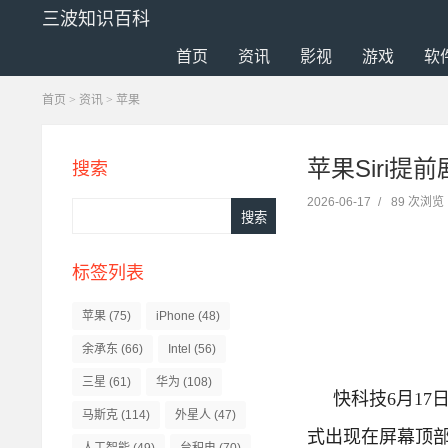
三波知识百科
首页
资讯
影视
游戏
软
首页
>
资讯
>
苹果
苹果Siri提前
搜索
2026-06-17
/
89 次浏览
标签列表
苹果
(75)
iPhone
(48)
余承东
(66)
Intel
(56)
三星
(61)
华为
(108)
快科技6月17日
马斯克
(114)
外星人
(47)
式出现在屏幕顶部