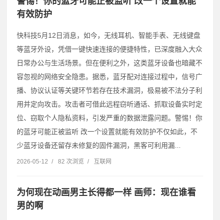
警惕！你的蓝牙可能正被监听 改一个设置就能
有效防护
快科技5月12日消息，如今，无线耳机、智能手表、无线键盘
等蓝牙外设，凭借一键快速连接的便捷特性，已深度融入大众
日常办公与生活场景。但在便利之外，这类蓝牙设备也暗藏不
容忽视的网络安全隐患。据悉，蓝牙配对连接过程中，信号广
播、协议认证等关键环节若存在技术漏洞，极易被不法分子利
用并定向攻击。攻击者可借此远程窃听通话、抓取设备实时定
位、窃取个人隐私资料，引发严重的数据泄露问题。警惕！你
的蓝牙可能正被监听 改一个设置就能有效防护不仅如此，不
少蓝牙设备还留存未修复的固件漏洞，黑客可利用漏...
2026-05-12
/
82 次浏览
/
互联网
为何现在动画男主长得都一样 画师：现在谁看
男的啊