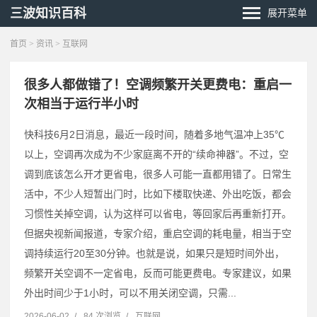
三波知识百科
展开菜单
首页
>
资讯
>
互联网
很多人都做错了！空调频繁开关更费电：重启一
次相当于运行半小时
快科技6月2日消息，最近一段时间，随着多地气温冲上35℃
以上，空调再次成为不少家庭离不开的“续命神器”。不过，空
调到底该怎么开才更省电，很多人可能一直都用错了。日常生
活中，不少人短暂出门时，比如下楼取快递、外出吃饭，都会
习惯性关掉空调，认为这样可以省电，等回家后再重新打开。
但据央视新闻报道，专家介绍，重启空调的耗电量，相当于空
调持续运行20至30分钟。也就是说，如果只是短时间外出，
频繁开关空调不一定省电，反而可能更费电。专家建议，如果
外出时间少于1小时，可以不用关闭空调，只需...
2026-06-02
/
84 次浏览
/
互联网