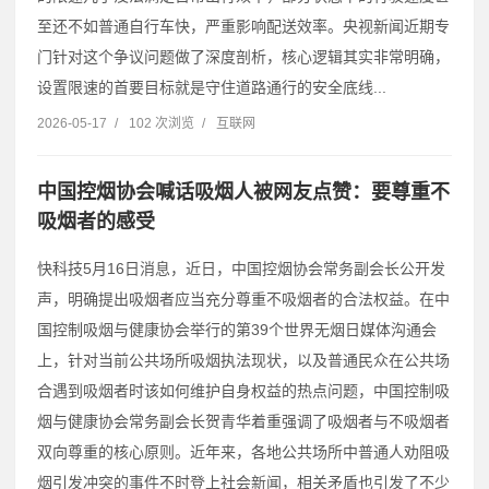
至还不如普通自行车快，严重影响配送效率。央视新闻近期专
门针对这个争议问题做了深度剖析，核心逻辑其实非常明确，
设置限速的首要目标就是守住道路通行的安全底线...
2026-05-17
/
102 次浏览
/
互联网
中国控烟协会喊话吸烟人被网友点赞：要尊重不
吸烟者的感受
快科技5月16日消息，近日，中国控烟协会常务副会长公开发
声，明确提出吸烟者应当充分尊重不吸烟者的合法权益。在中
国控制吸烟与健康协会举行的第39个世界无烟日媒体沟通会
上，针对当前公共场所吸烟执法现状，以及普通民众在公共场
合遇到吸烟者时该如何维护自身权益的热点问题，中国控制吸
烟与健康协会常务副会长贺青华着重强调了吸烟者与不吸烟者
双向尊重的核心原则。近年来，各地公共场所中普通人劝阻吸
烟引发冲突的事件不时登上社会新闻，相关矛盾也引发了不少