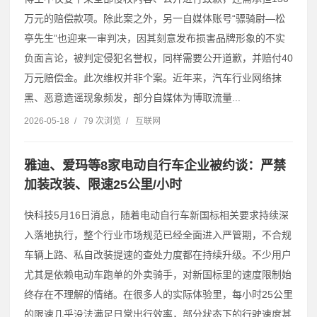
万元的赔偿款项。除此案之外，另一自媒体账号“骠骑尉—松
亭先生”也迎来一审判决，因其刻意发布损害品牌形象的不实
负面言论，被判定侵犯名誉权，同样需要公开道歉，并赔付40
万元赔偿金。此次维权并非个案。近年来，汽车行业网络抹
黑、恶意造谣现象频发，部分自媒体为博取流量...
2026-05-18
/
79 次浏览
/
互联网
雅迪、爱玛等8家电动自行车企业被约谈：严禁
加装改装、限速25公里/小时
快科技5月16日消息，随着电动自行车新国标相关要求持续深
入落地执行，整个行业市场规范已经全面进入严管期，不合规
车辆上路、私自改装提速的查处力度都在持续升级。不少用户
尤其是依赖电动车跑单的外卖骑手，对新国标里的速度限制始
终存在不理解的情绪。在很多人的实际体验里，每小时25公里
的限速几乎没法满足日常出行效率，部分状态下的行驶速度甚