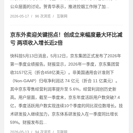
公众层面的讨论。贺青华表示，推进控烟工作除了加...
2026-05-17
/
96 次浏览
/
互联网
京东外卖迎关键拐点！创成立来幅度最大环比减
亏 两项收入增长近2倍
快科技5月13日消息，5月12日，京东集团正式发布了2026年
第一季度业绩报告。财报显示，2026年一季度，京东集团营
收3157亿元（折合458亿美元）。非美国通用会计准则下
（Non-GAAP）归母净利润达 74 亿元（折合 11 亿美元）。
其中京东零售经营利润率提升至 5.6%，经营利润创历史新
高。用户层面，截至一季度末，京东年度活跃用户数突破7.4
亿，季度活跃用户数实现连续10个季度的同比双位数增长。技
术研发投入继续加力，京东体系研发投入在一季度同比增长
59%。财报发布后...
2026-05-13
/
94 次浏览
/
互联网