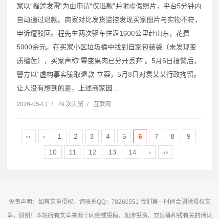
家以“榴莲发霉”为由申请“仅退款”并附虚假照片，平台5分钟内
自动通过退款。商家对比发货监控发现买家图片与实物不符，
申诉遭驳回。程先生两次驱车往返1600公里赴山东，花费
5000余元。在买家小区垃圾桶中找到自家包装袋（未发现变
质榴莲），买家声称“霉变果肉已分开丢弃”。5月6日报警后，
警方以“虚构事实骗取退款”立案，5月8日对袁某某行政拘留。
让人没有想到的是，上述商家因...
2026-05-11
/
79 次浏览
/
互联网
‹‹
‹
1
2
3
4
5
6
7
8
9
10
11
12
13
14
›
››
免责声明：如有文章侵权，请联系QQ：78260551 我们第一时间会删除侵权文
章，谢谢！本站所有文章来源于网络或投稿，如涉投资、交易等和钱有关的请认