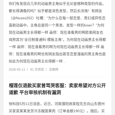
你们有发现近几年的动画男主角似乎无论是哪种类型的作品，
都长得满像的吗？似乎都是深色发型，然后长浏海！有网友
（@Nozes202）吐槽：“为什么在每一部恋爱、奇幻或异性恋
喜剧动画中，主角总是同一个黑发、发型一样的loser？”为何
现在动画男主长得都一样 画师：现在谁看男的啊欧美网友也
戏称其为“全日制普通科·模板主角”。为何现在动画男主长得都
一样 画师：现在谁看男的啊为何现在动画男主长得都一样 画
师：现在谁看男的啊也有网友指出甚至恋爱漫画的男主角也是
如此为何现在动画男主长得都一样...
2026-05-11
/
81 次浏览
/
互联网
榴莲仅退款买家曾骂哭客服：卖家希望对方公开
道歉 平台审核机制有漏洞
快科技5月11日消息，近日，河南濮阳商家程先生向山东德州
买家袁某某发货冷冻榴莲果肉（订单金额190元）。随后，买