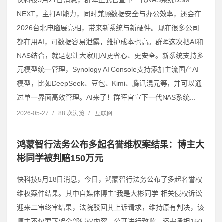
快科技5月27日消息，群晖正式官宣下一代NAS系统DSM
NEXT，主打AI能力，同时兼顾数据安全与办公效率，还会在
2026台北电脑展亮相，带来新系统与新硬件。现在很多公司
都在用AI，可数据容易泄露，维护成本也高。群晖这次把AI和
NAS结合，就是想让大家用AI更省心、更安全。新系统支持多
元模型统一管理，Synology AI Console支持添加主流国产AI
模型，比如DeepSeek、豆包、Kimi、腾讯混元等，并可以通
过单一界面高效管理。AI来了！群晖官宣下一代NAS系统...
2026-05-27
/
88 次浏览
/
互联网
鸿蒙智行法务公布多起名誉维权案结果：博主大
彬同学被判赔150万元
快科技5月18日消息，今日，鸿蒙智行法务公布了多起名誉权
维权案件结果。其中自媒体博主“我是大彬同学”相关侵权诉讼
迎来二审终审结果，法院驳回其上诉请求，维持原有判决，该
博主不仅要下架全部侵权内容、公开进行致歉，还需承担150