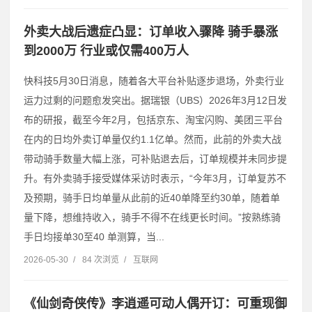
外卖大战后遗症凸显：订单收入骤降 骑手暴涨
到2000万 行业或仅需400万人
快科技5月30日消息，随着各大平台补贴逐步退场，外卖行业
运力过剩的问题愈发突出。据瑞银（UBS）2026年3月12日发
布的研报，截至今年2月，包括京东、淘宝闪购、美团三平台
在内的日均外卖订单量仅约1.1亿单。然而，此前的外卖大战
带动骑手数量大幅上涨，可补贴退去后，订单规模并未同步提
升。有外卖骑手接受媒体采访时表示，“今年3月，订单复苏不
及预期，骑手日均单量从此前的近40单降至约30单，随着单
量下降，想维持收入，骑手不得不在线更长时间。”按熟练骑
手日均接单30至40 单测算，当...
2026-05-30
/
84 次浏览
/
互联网
《仙剑奇侠传》李逍遥可动人偶开订：可重现御