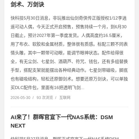
剑术、万剑诀
快科技5月30日消息，非玩推出仙剑奇侠传正版授权1/12李逍
遥可动人偶，今天正式开启预售，预售持续一个月，到6月30
日截止，预计2027年第一季度发货。人偶高度约16.5厘米，
用了布衣、软胶和金属材质，整体很有质感。标配三颗不同表
情头雕，其中一颗带可动眼，能调节眼神状态。配件给得很
全，有无尘剑、七星剑、酒葫芦、符咒、钱包，还有多组替换
手型，搭配支架就能摆出各种经典动作。七星剑带磁吸，脚底
也有磁吸结构，轻松还原御剑术。想要还原万剑诀，可以单独
买DLC配件包，里面有16把透明飞剑...
2026-05-30
/
93 次浏览
/
互联网
AI来了！群晖官宣下一代NAS系统：DSM
NEXT