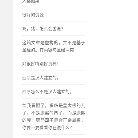
人格如果
很好的资源
鸡，猪，怎么会游泳？
这篇文章是虚构的，并不是基于
圣经的。其内容与圣经冲突
好很好特别好真棒！
西凉是汉人建立的。
西凉怎么不是汉人建立的。
给我看懵了，福临是皇太极的儿
子，不是康熙的四子，而是康熙
的爹！康熙四子是雍正帝胤禛，
你要不要看看你在说什么？