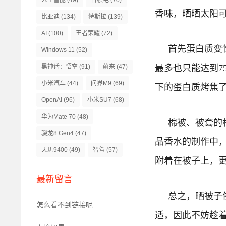
人工智能
(49)
台积电
(70)
香味，晒晒太阳
比亚迪
(134)
特斯拉
(139)
AI
(100)
王者荣耀
(72)
首先蛋白质变
Windows 11
(52)
最多也只能达到7
黑神话：悟空
(91)
蔚来
(47)
小米汽车
(44)
问界M9
(69)
下的蛋白质烤焦
OpenAI
(96)
小米SU7
(68)
华为Mate 70
(48)
棉被、被套的
骁龙8 Gen4
(47)
品香水的制作中
天玑9400
(49)
智驾
(57)
附着在被子上，
最新留言
总之，晒被子
怎么看不到链接呢
适，因此不妨趁