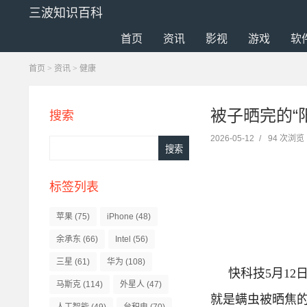
三波知识百科
首页
资讯
影视
游戏
软
首页
>
资讯
>
健康
被子晒完的“
搜索
2026-05-12
/
94 次浏览
标签列表
苹果
(75)
iPhone
(48)
余承东
(66)
Intel
(56)
三星
(61)
华为
(108)
快科技5月1
马斯克
(114)
外星人
(47)
就是螨虫被晒焦