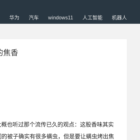
华为
汽车
windows11
人工智能
机器人
的焦香
大概也听过那个流传已久的观点：这股香味其实
们的被子确实有很多螨虫，但是要让螨虫烤出焦