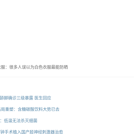
衣服：很多人误以为白色衣服最能防晒
舔脚确诊三级暴露 医生回应
业格局重塑：含糖碳酸饮料大势已去
：低温无法杀灭细菌
5分钟手术植入国产胫神经刺激器治愈