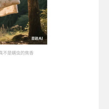
：真不是螨虫的焦香