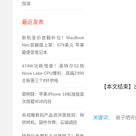
加油
最近发表
新机涨价官翻补位！MacBook
Neo官翻版上架：679美元 苹果
最便宜笔记本
474W功耗怪兽！英特尔52核
Nova Lake CPU爆料：高端Z990
主板需三个8针供电
【本文结束】
郭明錤：苹果iPhone 18标准版首
次搭载9GB内存
央视曝数码产品测评潜规则：特
关键词：
被子晒完
供样机、固件作弊、云端调控