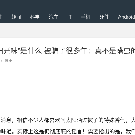
件
趣闻
科学
汽车
IT
手机
硬件
Android
阳光味”是什么 被骗了很多年：真不是螨虫
/
健康
2日消息，相信不少人都喜欢问太阳晒过被子的特殊香气，
的味道。实际上这是彻彻底底的谣言！
需要指出的是，我