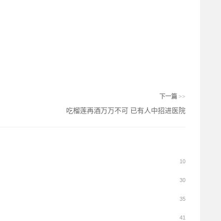
下一篇
>>
吃榴莲再酒万万不可 已有人中招进医院
10
30
35
41