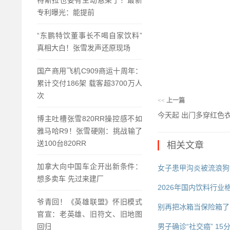
特斯拉也要有主动悬架了！最新
专利曝光：能提前
“东鹏特饮董事长不喝自家饮料”
真相大白！张雪发声还原现场
国产商用飞机C909商运十周年：
累计交付186架 载客超3700万人
次
<<
上一篇
今天起 出门多穿红色
博主吐槽张雪820RR操控感不如
雅马哈R9！张雪硬刚：挑战输了
送100台820RR
相关文章
加拿大向中国车企开出新条件：
女子患甲沟炎被流浪狗
想多卖车 先过来建厂
2026年国内饮料行
爷青回！《英雄联盟》怀旧模式
别再把冰箱当保险箱了
官宣：老英雄、旧符文、旧地图
回归
男子确诊“社交癌” 1