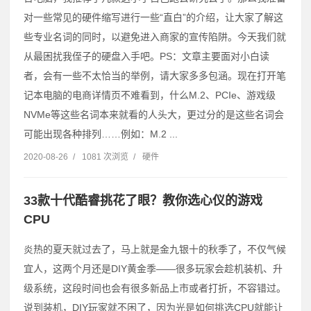
对一些常见的硬件缩写进行一些“直白”的介绍，让大家了解这
些专业名词的同时，以避免进入商家的宣传陷阱。今天我们就
从最困扰我侄子的硬盘入手吧。PS：文章主要面对小白读
者，会有一些不太恰当的举例，请大家多多包涵。现在打开笔
记本电脑的电商详情页不难看到，什么M.2、PCIe、游戏级
NVMe等这些名词本来就看的人头大，更过分的是这些名词会
可能出现各种排列……例如：M.2 ...
2020-08-26
/
1081 次浏览
/
硬件
33款十代酷睿挑花了眼？教你选心仪的游戏
CPU
炎热的夏天就过去了，马上就是金九银十的秋季了，不仅气候
宜人，这两个月还是DIY黄金季——很多玩家会趁机装机、升
级系统，这段时间也会有很多新品上市或者打折，不容错过。
说到装机，DIY玩家就不困了，因为光是如何挑选CPU就能让