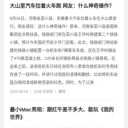
大山里汽车拉着火车跑 网友：什么神奇操作？
8月26日，河南省栾川县，多辆重卡汽车拉着火车在大山里穿
行。网友感叹：这什么神奇操作！原来，河南省栾川县是国铁
集团定点帮扶县，铁路部门将在栾川县王坪村再建第二个铁路
小镇，预计今年国庆节前夕开门迎客。此次，铁路部门将给新
建的铁路小镇配置一台机车和7辆客车车底。还在王坪村铺设
了470根混凝土枕、220米长的钢轨等装点铁路小镇景观。在
运来之前，该退役机车已经在洛阳市八里堂存放机车的专用线
存放了一段时间，并进行过彻底的清理和翻修，比如将机车由
蓝白相间漆成鲜艳亮丽的红色。同时，为了让游...
2020-08-28
/
1239 次浏览
/
趣闻
最小iMac亮相：跟红牛差不多大、能玩《我的
世界》