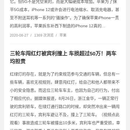
它。但5G不是凭空来的，而是大幅硬成本增加。苹果为了抹
平5G成本，iPhone 12或许会进行电池缩水、取消充电器，甚
至不附送耳机等一系列的“骚操作”。为了确保苹果iPhone一贯
的高利润率，苹果拆东补西下制造的iPhone 12真的...
2020-08-27
/
1369 次浏览
/
苹果
三轮车闯红灯被宾利撞上 车损超过50万！两车
均担责
红绿灯的存在，就是为了约束规范参与交通的车辆，但总有一
些车辆，喜欢无视规则，肆意闯红灯，给自己和他人都带来不
小的安全隐患。而这位三轮车车主，也因为自己的行为，付出
了相应代价。据媒体报道，8月26日，浙江金华，一辆正常行
驶的宾利轿车，在绿灯通行路口的时候，却突然冲出来一辆闯
红灯的三轮车，宾利车避让不及，撞上了三轮车。（视频点此
观看）事故造成三轮车被撞出10多米，宾利车也严重受损，幸