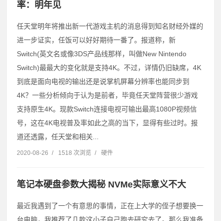
率：明年见
任天堂明年将推出新一代游戏主机的消息得到知名财经外媒的
进一步证实，任饭可以好好期待一番了。报道称，新
Switch(英文名或像3DS产品线那样，叫做New Nintendo
Switch)最最大的变化就是支持4K。不过，详情仍旧缺席，4K
到底是面向电视的输出还是说掌机屏幕分辨率也能同步到
4K？一些分析倾向于认为是前者，毕竟任天堂阵营很少游戏
支持原生4K。现款Switch连接电视可输出最高1080P视频信
号，这在4K电视普及率如此之高的当下，显得有些过时。报
道还透露，任天堂和相关...
2020-08-26
/
1518 次浏览
/
硬件
笔记本硬盘参数大揭秘 NVMe实际意义不大
最近我遇到了一个有意思的事情，正在上大学的侄子想要换一
台电脑，我推荐了几款这小子自己跑去研究去了。那么我准备