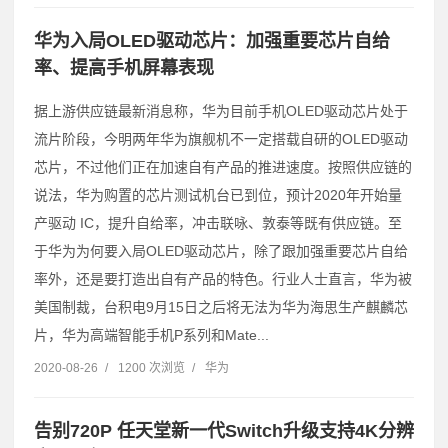
华为入局OLED驱动芯片：加强重要芯片自给
率、提高手机屏幕表现
据上游供应链最新消息称，华为目前手机OLED驱动芯片处于
流片阶段，今明两年华为旗舰机不一定搭载自研的OLED驱动
芯片，不过他们正在加速自有产品的推进速度。按照供应链的
说法，华为购置的芯片测试机台已到位，预计2020年开始量
产驱动 IC，提升自给率，冲击联咏、敦泰等既有供应链。至
于华为为何要入局OLED驱动芯片，除了跟加强重要芯片自给
率外，还是要打造出自有产品的特色。行业人士直言，华为被
美国制裁，台积电9月15日之后将无法为华为海思生产麒麟芯
片，华为高端智能手机P系列和Mate...
2020-08-26
/
1200 次浏览
/
华为
告别720P 任天堂新一代Switch升级支持4K分辨