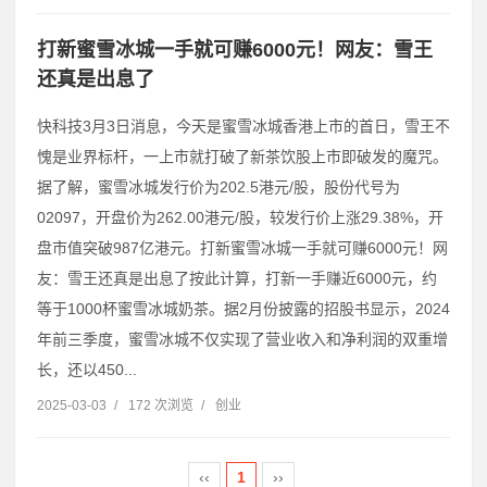
打新蜜雪冰城一手就可赚6000元！网友：雪王
还真是出息了
快科技3月3日消息，今天是蜜雪冰城香港上市的首日，雪王不
愧是业界标杆，一上市就打破了新茶饮股上市即破发的魔咒。
据了解，蜜雪冰城发行价为202.5港元/股，股份代号为
02097，开盘价为262.00港元/股，较发行价上涨29.38%，开
盘市值突破987亿港元。打新蜜雪冰城一手就可赚6000元！网
友：雪王还真是出息了按此计算，打新一手赚近6000元，约
等于1000杯蜜雪冰城奶茶。据2月份披露的招股书显示，2024
年前三季度，蜜雪冰城不仅实现了营业收入和净利润的双重增
长，还以450...
2025-03-03
/
172 次浏览
/
创业
‹‹
1
››