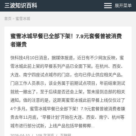
三波知识百科
展开菜单
首页
> 蜜雪冰城
蜜雪冰城早餐已全部下架！7.9元套餐曾被消费
者嫌贵
快科技4月10日消息，据媒体报道，近日有不少网友反映，蜜
雪冰城此前上架的早餐系列产品已全面下架。在杭州、西安、
大连、南宁四座试点城市的门店，也均已停止供应相关产品。
门店工作人员表示，该业务属于前期试点项目，年前结束测试
就统一撤出了，至于后续是否还会上架，暂未接到总部的相关
通知。值的注意的是，这距离蜜雪冰城此前早餐上线仅仅过了
4个多月。蜜雪冰城早餐已全部下架！7.9元套餐曾被消费者嫌
贵去年11月底，“早餐计划”开始在大连、西安、南宁、杭州等
城市进行部分试新，上线产品包括早餐椰椰...
2026-04-10
/
108 次浏览
/
互联网