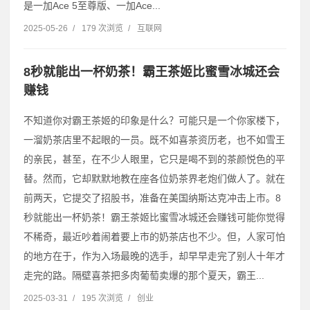
是一加Ace 5至尊版、一加Ace...
2025-05-26
/
179 次浏览
/
互联网
8秒就能出一杯奶茶！霸王茶姬比蜜雪冰城还会
赚钱
不知道你对霸王茶姬的印象是什么？可能只是一个你家楼下，
一溜奶茶店里不起眼的一员。既不如喜茶资历老，也不如雪王
的亲民，甚至，在不少人眼里，它只是喝不到的茶颜悦色的平
替。然而，它却默默地教在座各位奶茶界老炮们做人了。就在
前两天，它提交了招股书，准备在美国纳斯达克冲击上市。8
秒就能出一杯奶茶！霸王茶姬比蜜雪冰城还会赚钱可能你觉得
不稀奇，最近吵着闹着要上市的奶茶店也不少。但，人家可怕
的地方在于，作为入场最晚的选手，却早早走完了别人十年才
走完的路。隔壁喜茶把多肉葡萄卖爆的那个夏天，霸王...
2025-03-31
/
195 次浏览
/
创业